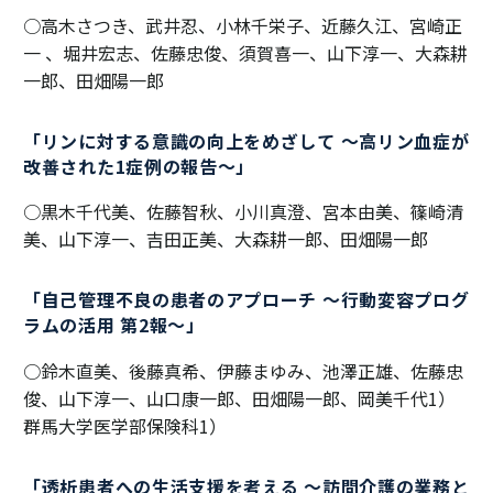
○高木さつき、武井忍、小林千栄子、近藤久江、宮崎正
一 、堀井宏志、佐藤忠俊、須賀喜一、山下淳一、大森耕
一郎、田畑陽一郎
「リンに対する意識の向上をめざして ～高リン血症が
改善された1症例の報告～」
○黒木千代美、佐藤智秋、小川真澄、宮本由美、篠崎清
美、山下淳一、吉田正美、大森耕一郎、田畑陽一郎
「自己管理不良の患者のアプローチ ～行動変容プログ
ラムの活用 第2報～」
○鈴木直美、後藤真希、伊藤まゆみ、池澤正雄、佐藤忠
俊、山下淳一、山口康一郎、田畑陽一郎、岡美千代1）
群馬大学医学部保険科1）
「透析患者への生活支援を考える ～訪問介護の業務と