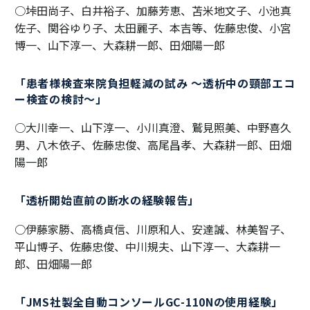
○垰田尚子、白井裕子、加藤芳恵、苫米地文子、小池真
佐子、関谷ゆり子、太田麗子、本吉等、佐藤忠俊、小宮
博一、山下淳一、大森耕一郎、田畑陽一郎
「患者様検査来院負担軽減の試み ～透析中の頸部エコ
ー検査の検討～」
○大川幸一、山下淳一、小川真澄、鷲見照美、中野喜久
男、八木依子、佐藤忠俊、高尾昌孝、大森耕一郎、田畑
陽一郎
「透析開始直前の断水の経験報告」
○伊藤家勝、高橋貞信、川原和人、安達誠、林美智子、
平山博子、佐藤忠俊、中川規夫、山下淳一、大森耕一
郎、田畑陽一郎
「JMS社製全自動コンソールGC-110Nの使用経験」