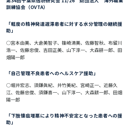
第34回千葉県透析研究会 11/26 財団法人 海外職業
訓練協会（OVTA）
「軽度の精神発達遅滞患者に対する水分管理の継続援
助」
○宮本由美、大倉美智子、篠崎清美、佐藤智秋、布留川
浩一、佐藤忠俊、吉田正美、山下淳一、大森耕一郎、田
畑陽一郎
「自己管理不良患者へのヘルスケア援助」
○堀井宏志、須鎌眞紀、井竹美紀、宮崎正一、近藤久
江、佐藤忠俊、須鎌喜一、山下淳一、大森耕一郎、田畑
陽一郎
「下肢懐疽増悪により精神不安定となった患者への援
助」