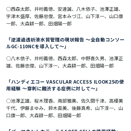
○西森太郎、井桁義徳、安達誠、八木依子、池澤正雄、
宇津木盛厚、佐藤忠俊、宮本みづ江、山下淳一、山口康
一郎、大森耕一郎、田畑陽一郎
「逆濾過透析液水質管理の現状報告 ～全自動コンソー
ルGC-110NCを導入して～」
○八木依子、井桁義徳、西森太郎、中野喜久男、池澤正
雄、佐藤忠俊、山下淳一、大森耕一郎、田畑陽一郎
「ハンディエコー VASCULAR ACCESS ILOOK25の使
用経験 ～穿刺に難渋する症例に対して～」
○池澤正雄、桜木理香、南部雅美、佐久間千津、高榎美
千代、伊藤まゆみ、鈴木直美、後藤真希、山下淳一、山
口康一郎、大森耕一郎、田畑陽一郎