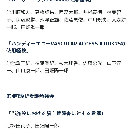
○川原和人、高橋貞信、西森太郎、井桁義徳、林美智
子、伊藤家勝、池澤正雄、佐藤忠俊、中川規夫、大森耕
一郎、田畑陽一郎
「ハンディーエコーVASCULAR ACCESS ILOOK25の
使用経験」
○池澤正雄、須鎌眞紀、桜木理香、佐藤忠俊、山下淳
一、山口康一郎、田畑陽一郎
第4回透析看護勉強会
「当施設における脳血管障害に対する看護」
○垰田尚子、田畑陽一郎