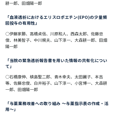
耕一郎、田畑陽一郎
「血液透析におけるエリスロポエチン(EPO)の少量頻
回投与の有用性」
○伊藤家勝、高橋貞信、川原和人、西森太郎、佐藤忠
俊、林美智子、中川規夫、山下淳一、大森耕一郎、田畑
陽一郎
「当院の緊急透析報告書を用いた情報の共有化につい
て」
○石橋康伸、槙島聖二郎、青木幸夫、太田麗子、本吉
等、佐藤忠俊、白井裕子、山下淳一、小宮博一、大森耕
一郎、田畑陽一郎
「与薬業務改善への取り組み ～与薬指示表の作成・活
用～」