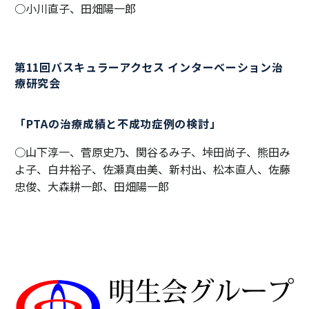
○小川直子、田畑陽一郎
第11回バスキュラーアクセス インターベーション治
療研究会
「PTAの治療成績と不成功症例の検討」
○山下淳一、菅原史乃、関谷るみ子、垰田尚子、熊田み
よ子、白井裕子、佐瀬真由美、新村出、松本直人、佐藤
忠俊、大森耕一郎、田畑陽一郎