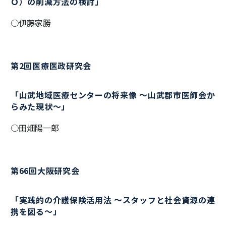
Ｏ）の削減方法の検討」
○伊藤家勝
第2回医療医政研究会
「山武地域医療センターの将来像 ～山武郡市医師会か
らみた現状～」
○田畑陽一郎
第66回大阪研究会
「実践的の介護保険活用法 ～スタッフと社会資源の連
携を図る～」