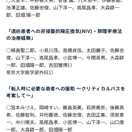
○大友学、中野喜久男、安達 誠、八木依子、伊藤家勝、
池澤正雄、佐藤忠俊、山下淳一、高尾昌孝、大森耕一
郎、田畑 陽一郎
「透析患者への非侵襲的陽圧換気(NIV)・肺理学療法
の治療経験」
○槙島聖二郎、小見川茂、高橋貞信、太田麗子、佐藤忠
俊、山下淳一、高尾昌孝、小宮博一、今関英男、大森耕
一郎、田畑陽一郎、吉田雅博1）
帝京大学医学部外科1）
「転入時に必要な患者への援助 ～クリティカルパスを
考案して～」
○宮本みづえ、岡崎すい、藤島英美、萩原美奈、後藤真
希、佐藤智秋、井桁義徳、佐藤忠俊、吉田正美、須賀喜
一、中川規夫、高尾昌孝、小宮博一、山下淳一、山口康
一郎、大森耕一郎、田畑陽一郎