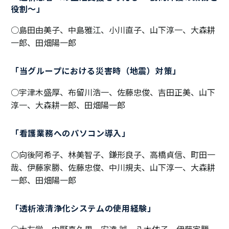
役割～」
○島田由美子、中島雅江、小川直子、山下淳一、大森耕
一郎、田畑陽一郎
「当グループにおける災害時（地震）対策」
○宇津木盛厚、布留川浩一、佐藤忠俊、吉田正美、山下
淳一、大森耕一郎、田畑陽一郎
「看護業務へのパソコン導入」
○向後阿希子、林美智子、鎌形良子、高橋貞信、町田一
哉、伊藤家勝、佐藤忠俊、中川規夫、山下淳一、大森耕
一郎、田畑陽一郎
「透析液清浄化システムの使用経験」