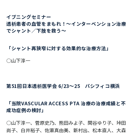
イブニングセミナー
透析患者の血管をまもれ！～インターベンション治療
でシャント／下肢を救う～
「シャント再狭窄に対する効果的な治療方法」
○山下淳一
第51回日本透析医学会 6/23～25 パシフィコ横浜
「当院VASCULAR ACCESS PTA 治療の治療成績と不
成功症例の検討」
○山下淳一、菅原史乃、熊田みよ子、関谷ゆり子、垰田
尚子、白井裕子、佐瀬真由美、新村出、松本直人、大森