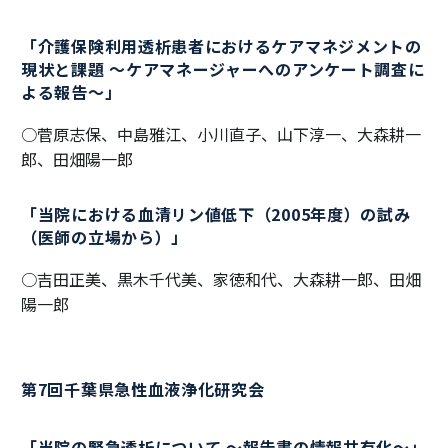
「介護保険利用透析患者におけるケアマネジメントの
現状と課題 ～ケアマネージャーへのアンケート調査に
よる報告～」
○菅原志保、中島雅江、小川直子、山下淳一、大森耕一
郎、田畑陽一郎
「当院における血清リン値低下（2005年度）の試み
（医師の立場から）」
○吉田正美、黒木千代美、家徳和代、大森耕一郎、田畑
陽一郎
第7回千葉県急性血液浄化研究会
「当院の緊急透析について ～報告書の情報共有化～」