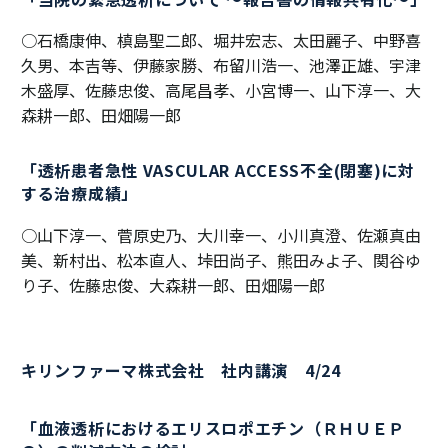
○石橋康伸、槙島聖二郎、堀井宏志、太田麗子、中野喜
久男、本吉等、伊藤家勝、布留川浩一、池澤正雄、宇津
木盛厚、佐藤忠俊、高尾昌孝、小宮博一、山下淳一、大
森耕一郎、田畑陽一郎
「透析患者急性 VASCULAR ACCESS不全(閉塞)に対
する治療成績」
○山下淳一、菅原史乃、大川幸一、小川真澄、佐瀬真由
美、新村出、松本直人、垰田尚子、熊田みよ子、関谷ゆ
り子、佐藤忠俊、大森耕一郎、田畑陽一郎
キリンファーマ株式会社 社内講演 4/24
「血液透析におけるエリスロポエチン（ＲＨＵＥＰ