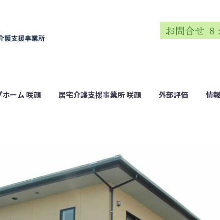
プホーム 咲顔
居宅介護支援事業所 咲顔
外部評価
情